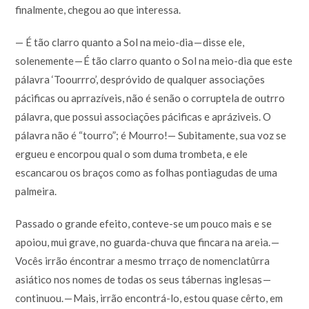
finalmente, chegou ao que interessa.
— É tão clarro quanto a Sol na meio-dia — disse ele,
solenemente — É tão clarro quanto o Sol na meio-dia que este
pálavra ‘Toourrro’, despróvido de qualquer associações
pácificas ou aprrazíveis, não é senão o corruptela de outrro
pálavra, que possui associações pácificas e apráziveis. O
pálavra não é “tourro”; é Mourro!— Subitamente, sua voz se
ergueu e encorpou qual o som duma trombeta, e ele
escancarou os braços como as folhas pontiagudas de uma
palmeira.
Passado o grande efeito, conteve-se um pouco mais e se
apoiou, mui grave, no guarda-chuva que fincara na areia. —
Vocês irrão éncontrar a mesmo trraço de nomenclatûrra
asiático nos nomes de todas os seus tábernas inglesas —
continuou. — Mais, irrão encontrá-lo, estou quase cêrto, em