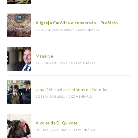
A Igreja Católica e conversão – Prefácio
17 DE JANEIRO DE 2023
/
0 COMENTÁRIO
Manalive
4 DE JUNHO DE 2021
/
0 COMENTÁRIO
Uma Defesa das Histórias de Detetive
3 DE MAIO DE 2021
/
0 COMENTÁRIO
A volta de D. Quixote
9 DE MARÇO DE 2021
/
0 COMENTÁRIO