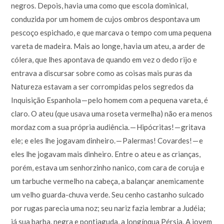
negros. Depois, havia uma como que escola dominical,
conduzida por um homem de cujos ombros despontava um
pescoço espichado, e que marcava o tempo com uma pequena
vareta de madeira. Mais ao longe, havia um ateu, a arder de
cólera, que lhes apontava de quando em vez o dedo rijo e
entrava a discursar sobre como as coisas mais puras da
Natureza estavam a ser corrompidas pelos segredos da
Inquisição Espanhola — pelo homem com a pequena vareta, é
claro. O ateu (que usava uma roseta vermelha) não era menos
mordaz com a sua própria audiência. — Hipócritas! — gritava
ele; e eles lhe jogavam dinheiro. — Palermas! Covardes! — e
eles lhe jogavam mais dinheiro. Entre o ateu e as crianças,
porém, estava um senhorzinho nanico, com cara de coruja e
um tarbuche vermelho na cabeça, a balançar anemicamente
um velho guarda-chuva verde. Seu cenho castanho sulcado
por rugas parecia uma noz; seu nariz fazia lembrar a Judéia;
já sua barba, negra e pontiaguda, a longínqua Pérsia. A jovem