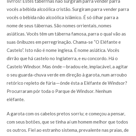
livrros! Estes táberrnas não surgiram parra vénder parra
vocês a bébida alcoólica cristão. Surgiram parra vender parra
vocês o bébida não alcoólica islâmico. É só ólhar parra a
nome de seus tábernas. São nomes orrientais, nomes
asiáticas. Vocês têm um táberna famosa, parra o qual vão as
suas ônibuzes em perregrinação. Chama-se “O Eléfante e
Castelo”. Isto não é nome inglesa. É nome asiática. Vocês
dirrão que há castelo no Inglaterra, e eu concordo. Há o
Castelo Windsor. Mas ónde — bradou ele, implacável, a agitar
o seu guarda-chuva verde em direção à garota, num arroubo
retórico repleto de fúria — ónde ésta a Eléfante de Windsor?
Procurraram pór toda o Parque de Windsor. Nenhum
eléfante.
A garota com os cabelos pretos sorriu; e começou a pensar,
com seus botões, que se tinha aí um homem melhor que todos
os outros. Fiel ao estranho sistema, prevalente nas praias, de