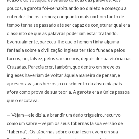
poucos, a garota foi-se habituando ao dialeto e começou a
entender-lhe os termos; conquanto mais um bom tanto de
tempo tenha se passado até ser capaz de conjeturar qual era
o assunto de que as palavras poderiam estar tratando.
Eventualmente, pareceu-lhe que o homem tinha alguma
fantasia sobre a civilização inglesa ter sido fundada pelos
turcos; ou, talvez, pelos sarracenos, depois de sua vitória nas
Cruzadas. Parecia crer, também, que dentro em breve os
ingleses haveriam de voltar àquela maneira de pensar, e
apresentava, aos berros, o crescimento da abstemia país
afora como prova de sua teoria. A garota era a única pessoa
que o escutava.
— Véjam — ele dizia, a brandir um dedo trigueiro, recurvo
como um sabre — véjam os seus tábernas (a sua versão de
“taberna”). Os tábernas sóbre o qual escrrevem em sua