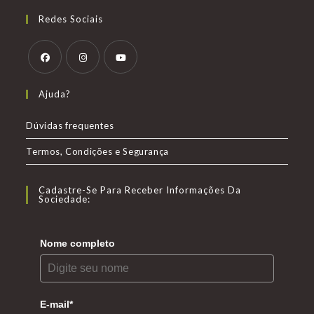
Redes Sociais
Abre
Abre
Abre
Ajuda?
em
em
em
uma
uma
uma
Dúvidas frequentes
nova
nova
nova
Termos, Condições e Segurança
aba
aba
aba
Cadastre-Se Para Receber Informações Da
Sociedade:
Nome completo
E-mail*