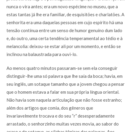
nunca o vira antes; era um novo espécime no museu, que a
estas tantas já lhe era familiar, de esquisitões e charlatões. A
senhorita era uma daquelas pessoas em cujo espírito há uma
tensão contínua entre um senso de humor genuíno dum lado
e, do outro, uma certa tendência temperamental ao tédio e à
melancolia: deixou-se estar ali por um momento, e então se
inclinou na balaustrada para ouvi-lo.
Ao menos quatro minutos passaram-se sem ela conseguir
distinguir-lhe uma só palavra que lhe saía da boca; havia, em
seu inglês, um sotaque tamanho que a jovem chegou a pensar
que o homem estava a falar em sua própria língua oriental.
Não havia som naquela articulação que não fosse estranho;
além dos artigos que comia, dos gêneros que
invariavelmente trocava e do seu “r” desesperadamente
arrastado, o senhorzinho muitas vezes movia, ao sabor do
acaso e do sotaque, as sílabas tônicas das palavras. Aos