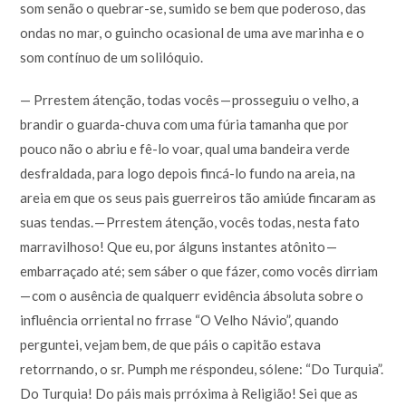
som senão o quebrar-se, sumido se bem que poderoso, das
ondas no mar, o guincho ocasional de uma ave marinha e o
som contínuo de um solilóquio.
— Prrestem átenção, todas vocês — prosseguiu o velho, a
brandir o guarda-chuva com uma fúria tamanha que por
pouco não o abriu e fê-lo voar, qual uma bandeira verde
desfraldada, para logo depois fincá-lo fundo na areia, na
areia em que os seus pais guerreiros tão amiúde fincaram as
suas tendas. — Prrestem átenção, vocês todas, nesta fato
marravilhoso! Que eu, por álguns instantes atônito —
embarraçado até; sem sáber o que fázer, como vocês dirriam
— com o ausência de qualquerr evidência ábsoluta sobre o
influência orriental no frrase “O Velho Návio”, quando
perguntei, vejam bem, de que páis o capitão estava
retorrnando, o sr. Pumph me réspondeu, sólene: “Do Turquia”.
Do Turquia! Do páis mais prróxima à Religião! Sei que as