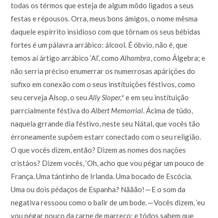
todas os térmos que esteja de algum môdo ligados a seus
festas e répousos. Orra, meus bons ámigos, o nome mêsma
daquele espírrito insidioso com que tôrnam os seus bébidas
fortes é um pálavra arrábico: álcool. É óbvio, não é, que
temos aí ártigo arrábico ‘Al’, como
Alhambra
, como Álgebra; e
não serria préciso enumerrar os numerrosas apárições do
sufixo em conexão com o seus instítuições féstivos, como
seu cerveja Alsop, o seu
Ally Sloper,*
e em seu instítuição
parrcialmente féstiva do
Albert Memorrial
. Ácima de tûdo,
naquela grrande dia féstivo, neste seu Nátal, que vocês tão
érroneamente supõem estarr conectado com o seu religião.
O que vocês dizem, então? Dizem as nomes dos nações
cristáos? Dizem vocês, ‘Oh, acho que vou pégar um pouco de
França. Uma tántinho de Irlanda. Uma bocado de Escócia.
Uma ou dois pédaços de Espanha? Nããão! — E o som da
negativa ressoou como o balir de um bode. — Vocês dizem, ‘eu
vou pégar pouco da carne de marreco; e tódos sabem que