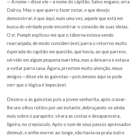
— A nome — disse ele — a nome do cápitão. Salvo engano, erra
Dalroy. Mas o que querro fazer notar, o que desejo
demonstrrar, é que áqui, mais uma vez, aquele que está em
busca do vérdade pode encontrrar o conexão de suas ideias.
O sr. Pumph explicou-me que o táberna estava sendo
rearranjada, de modo considerrável, parra o retorrno muito
ésperada do capitão em questão, que havia, ao que parrece,
sérvido em algum pequena marrinha, mas a deixarra e estava
a voltar parra casa. Ágora, prrestem muito atenção, meus
ámigos — disse ele às gaivotas — pois mesmo áqui se pode
verr que o lógica é impecável.
Dissera-o às gaivotas pois a jovem senhorita, após cravar-
lhe uns olhos rútilos por um instante, debruçando-se ainda
mais sobre o parapeito, virara as costas e desaparecera,
ligeira, no crepúsculo. Após o som de seus passos apressados
diminuir, e enfim morrer ao longe, não havia na praia outro