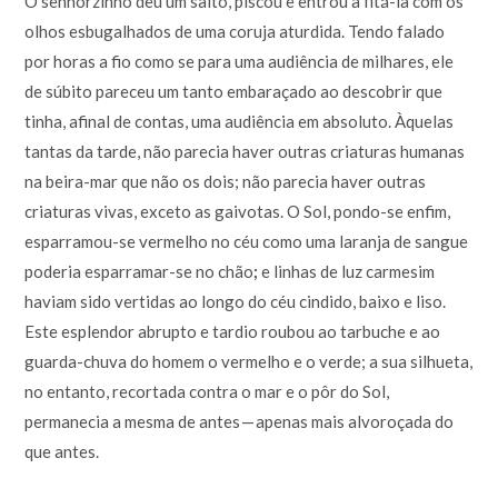
O senhorzinho deu um salto, piscou e entrou a fitá-la com os
olhos esbugalhados de uma coruja aturdida. Tendo falado
por horas a fio como se para uma audiência de milhares, ele
de súbito pareceu um tanto embaraçado ao descobrir que
tinha, afinal de contas, uma audiência em absoluto. Àquelas
tantas da tarde, não parecia haver outras criaturas humanas
na beira-mar que não os dois; não parecia haver outras
criaturas vivas, exceto as gaivotas. O Sol, pondo-se enfim,
esparramou-se vermelho no céu como uma laranja de sangue
poderia esparramar-se no chão
;
e linhas de luz carmesim
haviam sido vertidas ao longo do céu cindido, baixo e liso.
Este esplendor abrupto e tardio roubou ao tarbuche e ao
guarda-chuva do homem o vermelho e o verde; a sua silhueta,
no entanto, recortada contra o mar e o pôr do Sol,
permanecia a mesma de antes — apenas mais alvoroçada do
que antes.