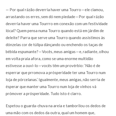
— Por qual rázão deverria haver uma Tourro — ele clamou,
arrastando os erres, sem dó nem piedade — Por qual rázão
deverria haver uma Tourrro em conexão com um festividade
lócal? Quem pensa numa Tourro quando está em járdim de
deleite? Parra que serve uma Tourro quando assistimos às
dónzelas cor de túlipa dánçando ou enchendo os taças de
bébida espumante? — Vocês, meus amigas — e, radiante, olhou
em volta praia afora, como se uma enorme multidão
estivesse a ouvi-lo — vocês têm um provérbio: ‘Não é de
esperrar que prromova a prósperidade ter uma Tourro num
loja de pórcelanas.’ Igualmente, meus amigas, não serria de
ésperar que manter uma Tourro num loja de vinhos vá
prómover a prósperidade. Tudo isto é clarro.
Espetou o guarda-chuva na areia e tamborilou os dedos de
uma mão com os dedos da outra, qual um homem que,