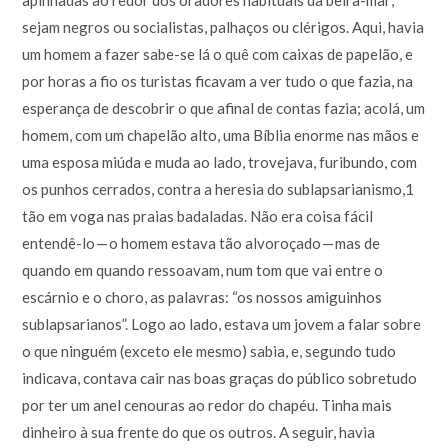
sejam negros ou socialistas, palhaços ou clérigos. Aqui, havia
um homem a fazer sabe-se lá o quê com caixas de papelão, e
por horas a fio os turistas ficavam a ver tudo o que fazia, na
esperança de descobrir o que afinal de contas fazia; acolá, um
homem, com um chapelão alto, uma Bíblia enorme nas mãos e
uma esposa miúda e muda ao lado, trovejava, furibundo, com
os punhos cerrados, contra a heresia do sublapsarianismo,1
tão em voga nas praias badaladas. Não era coisa fácil
entendê-lo — o homem estava tão alvoroçado — mas de
quando em quando ressoavam, num tom que vai entre o
escárnio e o choro, as palavras: “os nossos amiguinhos
sublapsarianos”. Logo ao lado, estava um jovem a falar sobre
o que ninguém (exceto ele mesmo) sabia, e, segundo tudo
indicava, contava cair nas boas graças do público sobretudo
por ter um anel cenouras ao redor do chapéu. Tinha mais
dinheiro à sua frente do que os outros. A seguir, havia