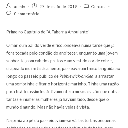
Autor
Post
Categoria
admin
27 de maio de 2019
Contos
do
publicado:
do
Comentários
0 comentário
post:
post:
do
post:
Primeiro Capítulo de “A Taberna Ambulante”
O mar, dum pálido verde élfico, ondeava numa tarde que já
fora tocada pelo condão do anoitecer, enquanto uma jovem
senhorita, com cabelos pretos e um vestido cor de cobre,
drapeado mui artisticamente, passeava um tanto lânguida ao
longo do passeio público de
Pebblewick-on-Sea
, a arrastar
uma sombrinha e fitar o horizonte marinho. Tinha uma razão
para fitá-lo assim instintivamente: a mesma razão que outras
tantas e inúmeras mulheres já haviam tido, desde que o
mundo é mundo. Mas não havia velas à vista.
Na praia ao pé do passeio, viam-se várias turbas pequenas
apinhadas ao redor dos oradores habituais da beira-mar;