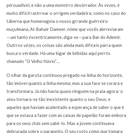
pérsuadivel, e não a uma monstrro devórrador. Às vezes, é
muito difícil rastrrear o orrigem verdadeira; como no caso do
táberna que homenageia o nosso grrande guérreiro
muçulmana, Al-Bahair Dameer, nóme que vocês abrreviaram
— um tanto éxcentricamente, diga-se — para Bar do Ademir.
Outrros vézes, os coisas são ainda mais difíceis parra quem
busca o vérdade. Há uma lûgar de bébidas aqui perrto
chamado “O Velho Návio”…
O olhar da garota continuou pregado na linha do horizonte,
tão imóvel quanto a linha mesma; mas a sua face se corara e
transformara. Já não havia quase ninguém na praia agora: o
ateu tornara-se tão inexistente quanto o seu Deus; e
aqueles que haviam acalentado a esperança de saber o que é
que se estava a fazer com as caixas de papelão foram embora
para os seus chás sem sabê-lo. Mas a jovem continuava
debruçada sobre o parapeito. O seu rosto como que tomara