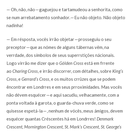
— Oh, não, não — gaguejou e tartamudeou a senhorita, como
se num arrebatamento sonhador. — Eu não objeto. Não objeto
nadinha!
— Em résposta, vocês irrão objetar — prosseguiu o seu
preceptor — que as nómes de alguns tábernas vêm, na
verrdade, dos símbolos de seus superrstições nácionais.
Logo virrão me dizer que o
Gólden Cross
está em frrente
ao
Charing Cross
, e irrão discorrer, com détalhes, sobre
King’s
Cross
, e
Gerrard’s Cross
, e os muitos crrûzes que se podem
êncontrar em Londrres e em seus prroximidades. Mas vocês
não dévem esquécer — e aqui sacudiu, velhacamente, com a
ponta voltada à garota, o guarda-chuva verde, como se
quisesse espetá-la — , nenhum de vócês, meus ámigos, devem
esquécer quantas Créscentes há em Londrres!
Denmark
Crescent, Mornington Crescent, St. Mark’s Crescent, St. George’s