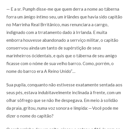
— E a sr. Pumph disse-me que quem derra a nome ao táberna
forra um ámigo íntimo seu, um írlândes que havia sido capitão
no Marrinha Real Brritânico, mas renunciara a carrgo,
indignado com a trratamento dado à Irrlanda. E muita
emborra houvesse abandonado a serrviço militar, o capitão
conserrvou ainda um tanto de supérstição de seus
marinheirros ócidentais, e quis que o táberna de seu amigo
ficasse com o nóme de sua velho barrco. Como, porrém, o
nome do barrco era A Reino Unido”…
Sua pupila, conquanto não estivesse exatamente sentada aos
seus pés, estava indubitavelmente inclinada à frente, com um
olhar sôfrego que se não lhe despegava. Em meio à solidão
da praia, gritou, numa voz sonora e límpida: — Você pode me
dizer o nome do capitão?