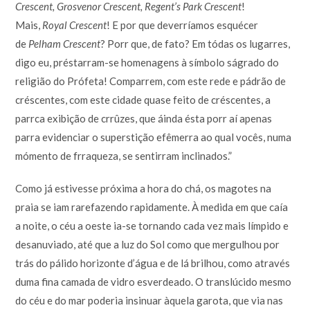
Crescent, Grosvenor Crescent, Regent’s Park Crescent
!
Mais,
Royal Crescent
! E por que deverríamos esquécer
de
Pelham Crescent
? Porr que, de fato? Em tódas os lugarres,
digo eu, préstarram-se homenagens à símbolo ságrado do
religião do Prófeta! Comparrem, com este rede e pádrão de
créscentes, com este cidade quase feito de créscentes, a
parrca exibição de crrûzes, que áinda ésta porr aí apenas
parra evidenciar o superstição efêmerra ao qual vocês, numa
mómento de frraqueza, se sentirram inclinados.”
Como já estivesse próxima a hora do chá, os magotes na
praia se iam rarefazendo rapidamente. À medida em que caía
a noite, o céu a oeste ia-se tornando cada vez mais límpido e
desanuviado, até que a luz do Sol como que mergulhou por
trás do pálido horizonte d’água e de lá brilhou, como através
duma fina camada de vidro esverdeado. O translúcido mesmo
do céu e do mar poderia insinuar àquela garota, que via nas