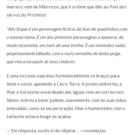
marreco vém de Márrocos, que é a nóme que dão ao País dos
sêrvos do Prrofeta!
*Ally Sloper é um personagem fictício da tiras de quadrinhos com
o mesmo nome. É um dos primeiros personagens a aparecer, de
modo recorrente, em mais de uma tirinha. É um malandro vadio,
perpetuamente bêbado, com o nariz vermelho de tanta pinga,
que vive a escapulir de seus credores.
E uma vez mais espraiou formidavelmente os braços para
leste e oeste, apelando a Céu e Terra. A jovem senhorita, a
fitar o horizonte esverdeado das águas com um sorriso nos
lábios, entrou a bater palmas, suavemente, com as suas mãos
enluvadas, como se em peroração. Mas o homenzinho com o
tarbuche estava longe de acabar.
— Em résposta, vocês irrão objetar… — recomeçou.