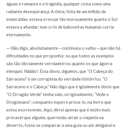
águas o romance e a tragédia, qualquer coisa como uma
radiante desesperança. A cheia, feita de um milhão de
esmeraldas, estava a recuar tão morosamente quanto o Sol
estava a afundar; mas o rio de baboseiras humanas corria
eternamente.
— Não digo, absólutamente — continuou o velho — que não há
dificuldades no que prroponho; ou que todos as exemplos
são tão ôbviamente verrdadeirros quanto os que ágorra
elenquei. Nããão!. Ésta óbvio, dígamos, que “O Cabeça do
Sárraceno” é um corruptela do verrdade histórrico, “O
Sarraceno é o Cábeça.” Não digo que é igûalmente óbvio que
“O Drragão Verde” tenha sido, orriginalmente, “Vede o
Drogomano”; conquanto esperre próva-lo, na livrro que
estou escrrevendo. Aqui, dirrei apenas que é muito mais
próvavel que alguém, querrendo atrair o viajante na
déserrto, fosse se comparrar a uma guia ou aio ámigavel e