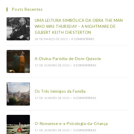
Posts Recentes
UMA LEITURA SIMBÓLICA DA OBRA THE MAN
WHO WAS THURSDAY – A NIGHTMARE DE
GILBERT KEITH CHESTERTON
28 DE MARÇO DE 2025
/
0 COMENTÁRIO
A-Divina-Paródia-de-Dom-Quixote
17 DE JANEIRO DE 2023
/
0 COMENTÁRIO
Os Três Inimigos da Família
17 DE JANEIRO DE 2023
/
0 COMENTÁRIO
O-Nonsense-e-a-Psicologia-da-Criança
17 DE JANEIRO DE 2023
/
0 COMENTÁRIO