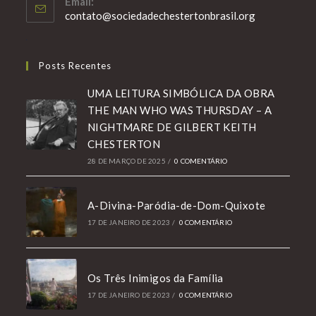
Email:
Abre
contato@sociedadechestertonbrasil.org
em
seu
aplicativo
Posts Recentes
UMA LEITURA SIMBÓLICA DA OBRA
THE MAN WHO WAS THURSDAY – A
NIGHTMARE DE GILBERT KEITH
CHESTERTON
28 DE MARÇO DE 2025
/
0 COMENTÁRIO
A-Divina-Paródia-de-Dom-Quixote
17 DE JANEIRO DE 2023
/
0 COMENTÁRIO
Os Três Inimigos da Família
17 DE JANEIRO DE 2023
/
0 COMENTÁRIO