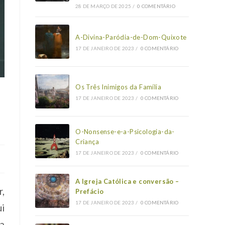
28 DE MARÇO DE 2025
/
0 COMENTÁRIO
A-Divina-Paródia-de-Dom-Quixote
17 DE JANEIRO DE 2023
/
0 COMENTÁRIO
Os Três Inimigos da Família
17 DE JANEIRO DE 2023
/
0 COMENTÁRIO
O-Nonsense-e-a-Psicologia-da-
Criança
17 DE JANEIRO DE 2023
/
0 COMENTÁRIO
A Igreja Católica e conversão –
r,
Prefácio
17 DE JANEIRO DE 2023
/
0 COMENTÁRIO
i
 a