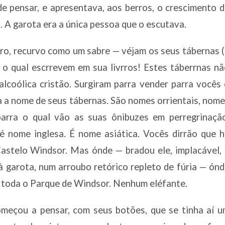
de pensar, e apresentava, aos berros, o crescimento 
. A garota era a única pessoa que o escutava.
eiro, recurvo como um sabre — véjam os seus tábernas 
 o qual escrrevem em sua livrros! Estes táberrnas n
alcoólica cristão. Surgiram parra vender parra vocês
ra a nome de seus tábernas. São nomes orrientais, nom
arra o qual vão as suas ônibuzes em perregrinação
é nome inglesa. É nome asiática. Vocês dirrão que 
Castelo Windsor. Mas ónde — bradou ele, implacável,
à garota, num arroubo retórico repleto de fúria — ón
 toda o Parque de Windsor. Nenhum eléfante.
omeçou a pensar, com seus botões, que se tinha aí 