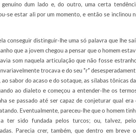
genuíno dum lado e, do outro, uma certa tendênci
ou-se estar ali por um momento, e então se inclinou 
 conseguir distinguir-lhe uma só palavra que lhe sa
amanho que a jovem chegou a pensar que o homem esta
 havia som naquela articulação que não fosse estranh
 invariavelmente trocava e do seu “r” desesperadamen
 ao sabor do acaso e do sotaque, as sílabas tônicas d
tuando ao dialeto e começou a entender-lhe os termo
a se passado até ser capaz de conjeturar qual era 
ratando. Eventualmente, pareceu-lhe que o homem tin
sa ter sido fundada pelos turcos; ou, talvez, pelo
zadas. Parecia crer, também, que dentro em breve o