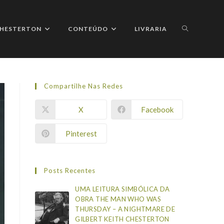
ALTERNAR
 CHESTERTON
CONTEÚDO
LIVRARIA
Compartilhe Nas Redes
PESQUISA
X
Facebook
Pinterest
DO
Posts Recentes
UMA LEITURA SIMBÓLICA DA
OBRA THE MAN WHO WAS
SITE
THURSDAY – A NIGHTMARE DE
GILBERT KEITH CHESTERTON