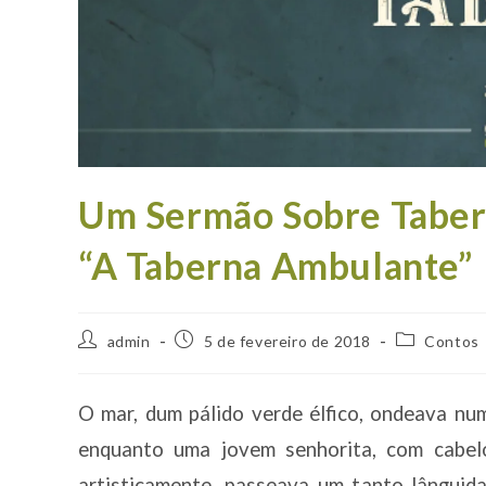
Um Sermão Sobre Tabern
“A Taberna Ambulante”
Autor
Post
Categoria
admin
5 de fevereiro de 2018
Contos
do
publicado:
do
post:
post:
O mar, dum pálido verde élfico, ondeava nu
enquanto uma jovem senhorita, com cabel
artisticamente, passeava um tanto lânguid