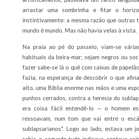
arrastar uma sombrinha e fitar o horiz
instintivamente: a mesma razão que outras t
mundo é mundo. Mas não havia velas à vista.
Na praia ao pé do passeio, viam-se vária
habituais da beira-mar; sejam negros ou soc
fazer sabe-se lá o quê com caixas de papelão,
fazia, na esperança de descobrir o que afi
alto, uma Bíblia enorme nas mãos e uma espo
punhos cerrados, contra a heresia do sublap
era coisa fácil entendê-lo — o homem 
ressoavam, num tom que vai entre o escár
sublapsarianos”. Logo ao lado, estava um 
sabia, e, segundo tudo indicava, contava cai