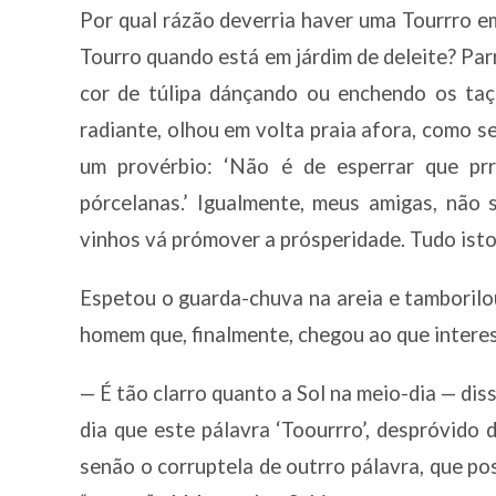
Por qual rázão deverria haver uma Tourrro 
Tourro quando está em járdim de deleite? Pa
cor de túlipa dánçando ou enchendo os ta
radiante, olhou em volta praia afora, como 
um provérbio: ‘Não é de esperrar que pr
pórcelanas.’ Igualmente, meus amigas, não
vinhos vá prómover a prósperidade. Tudo isto 
Espetou o guarda-chuva na areia e tamboril
homem que, finalmente, chegou ao que intere
— É tão clarro quanto a Sol na meio-dia — dis
dia que este pálavra ‘Toourrro’, despróvido 
senão o corruptela de outrro pálavra, que pos