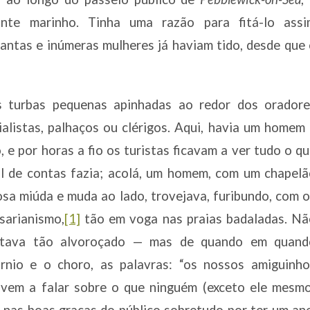
onte marinho. Tinha uma razão para fitá-lo assi
antas e inúmeras mulheres já haviam tido, desde que
s turbas pequenas apinhadas ao redor dos oradore
ialistas, palhaços ou clérigos. Aqui, havia um homem
 e por horas a fio os turistas ficavam a ver tudo o q
nal de contas fazia; acolá, um homem, com um chapel
sa miúda e muda ao lado, trovejava, furibundo, com 
sarianismo,
[1]
tão em voga nas praias badaladas. Nã
estava tão alvoroçado — mas de quando em quand
nio e o choro, as palavras: “os nossos amiguinho
jovem a falar sobre o que ninguém (exceto ele mesm
r nas boas graças do público sobretudo por ter um an