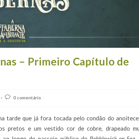
as – Primeiro Capítulo de
Comentários
0 comentário
do
post:
ma tarde que já fora tocada pelo condão do anoitece
os pretos e um vestido cor de cobre, drapeado mu
a ao longo do passeio público de
Pebblewick-on-Sea
,