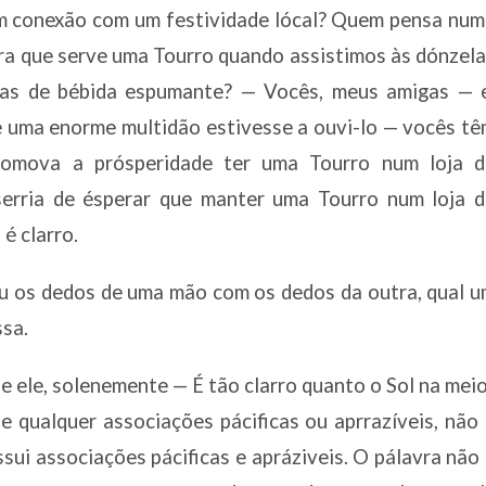
em conexão com um festividade lócal? Quem pensa nu
rra que serve uma Tourro quando assistimos às dónzel
ças de bébida espumante? — Vocês, meus amigas — e
se uma enorme multidão estivesse a ouvi-lo — vocês t
romova a prósperidade ter uma Tourro num loja d
 serria de ésperar que manter uma Tourro num loja 
é clarro.
ou os dedos de uma mão com os dedos da outra, qual 
ssa.
se ele, solenemente — É tão clarro quanto o Sol na mei
de qualquer associações pácificas ou aprrazíveis, não
sui associações pácificas e apráziveis. O pálavra não