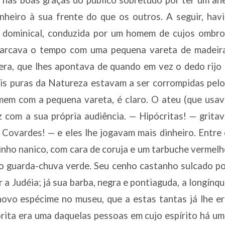
nheiro à sua frente do que os outros. A seguir, hav
 dominical, conduzida por um homem de cujos ombro
arcava o tempo com uma pequena vareta de madeira
lera, que lhes apontava de quando em vez o dedo rijo
ais puras da Natureza estavam a ser corrompidas pel
mem com a pequena vareta, é claro. O ateu (que usa
com a sua própria audiência. — Hipócritas! — grita
! Covardes! — e eles lhe jogavam mais dinheiro. Entre
inho nanico, com cara de coruja e um tarbuche vermel
o guarda-chuva verde. Seu cenho castanho sulcado p
 a Judéia; já sua barba, negra e pontiaguda, a longínq
novo espécime no museu, que a estas tantas já lhe e
horita era uma daquelas pessoas em cujo espírito há u