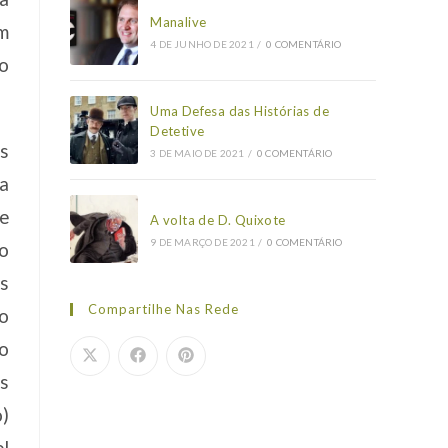
Manalive
m
4 DE JUNHO DE 2021
/
0 COMENTÁRIO
 o
Uma Defesa das Histórias de
Detetive
s
3 DE MAIO DE 2021
/
0 COMENTÁRIO
 a
ue
A volta de D. Quixote
9 DE MARÇO DE 2021
/
0 COMENTÁRIO
ão
os
Compartilhe Nas Rede
o
o
s
o)
el