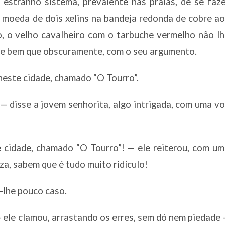
estranho sistema, prevalente nas praias, de se faz
ma moeda de dois xelins na bandeja redonda de cobre a
, o velho cavalheiro com o tarbuche vermelho não l
se bem que obscuramente, com o seu argumento.
neste cidade, chamado “O Tourro”.
 disse a jovem senhorita, algo intrigada, com uma v
 cidade, chamado “O Tourro”! — ele reiterou, com u
za, sabem que é tudo muito ridículo!
-lhe pouco caso.
 ele clamou, arrastando os erres, sem dó nem piedade