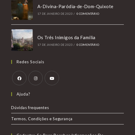
A-Divina-Paródia-de-Dom-Quixote
17 DE JANEIRO DE 2023
/
0 COMENTÁRIO
Os Três Inimigos da Família
17 DE JANEIRO DE 2023
/
0 COMENTÁRIO
Redes Sociais
Abre
Abre
Abre
Ajuda?
em
em
em
uma
uma
uma
Dúvidas frequentes
nova
nova
nova
Termos, Condições e Segurança
aba
aba
aba