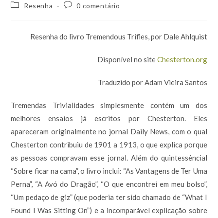
do
publicado:
Categoria
Comentários
Resenha
0 comentário
post:
do
do
post:
post:
Resenha do livro Tremendous Trifles, por Dale Ahlquist
Disponível no site
Chesterton.org
Traduzido por Adam Vieira Santos
Tremendas Trivialidades simplesmente contém um dos
melhores ensaios já escritos por Chesterton. Eles
apareceram originalmente no jornal Daily News, com o qual
Chesterton contribuiu de 1901 a 1913, o que explica porque
as pessoas compravam esse jornal. Além do quintessêncial
“Sobre ficar na cama”, o livro inclui: “As Vantagens de Ter Uma
Perna”, “A Avó do Dragão”, “O que encontrei em meu bolso”,
“Um pedaço de giz” (que poderia ter sido chamado de “What I
Found I Was Sitting On”) e a incomparável explicação sobre