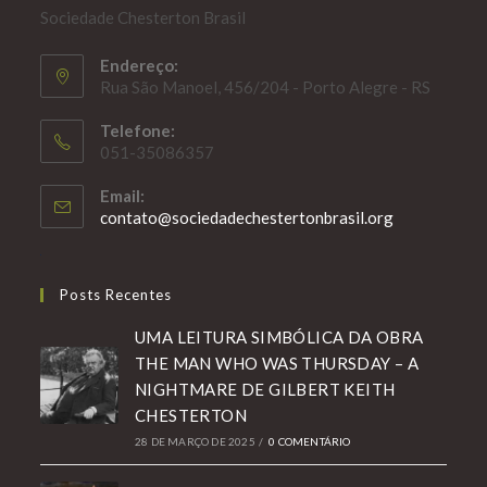
Sociedade Chesterton Brasil
Endereço:
Rua São Manoel, 456/204 - Porto Alegre - RS
Telefone:
051-35086357
Email:
Abre
contato@sociedadechestertonbrasil.org
em
seu
aplicativo
Posts Recentes
UMA LEITURA SIMBÓLICA DA OBRA
THE MAN WHO WAS THURSDAY – A
NIGHTMARE DE GILBERT KEITH
CHESTERTON
28 DE MARÇO DE 2025
/
0 COMENTÁRIO