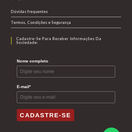
em
em
em
uma
uma
uma
Dúvidas frequentes
nova
nova
nova
Termos, Condições e Segurança
aba
aba
aba
Cadastre-Se Para Receber Informações Da
Sociedade:
Nome completo
E-mail*
CADASTRE-SE