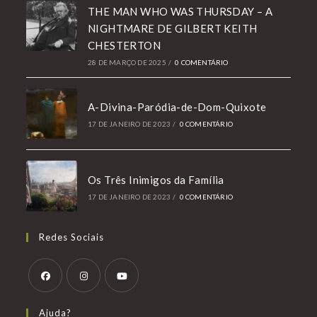
THE MAN WHO WAS THURSDAY – A
NIGHTMARE DE GILBERT KEITH
CHESTERTON
28 DE MARÇO DE 2025
/
0 COMENTÁRIO
A-Divina-Paródia-de-Dom-Quixote
17 DE JANEIRO DE 2023
/
0 COMENTÁRIO
Os Três Inimigos da Família
17 DE JANEIRO DE 2023
/
0 COMENTÁRIO
Redes Sociais
Abre
Abre
Abre
Ajuda?