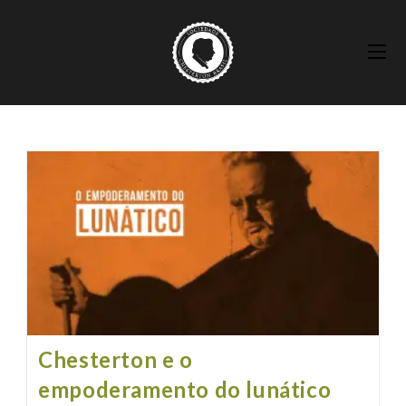
Ir
para
o
conteúdo
Chesterton e o
empoderamento do lunático