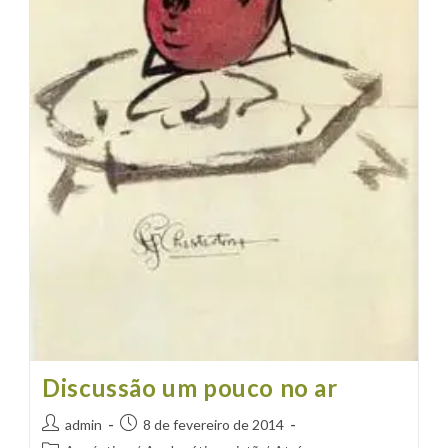
Discussão um pouco no ar
Autor
Post
admin
8 de fevereiro de 2014
do
publicado: