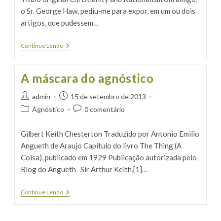
o Sr. George Haw, pediu-me para expor, em um ou dois
artigos, que pudessem…
Cristianismo
Continue Lendo
E
Racionalismo
A máscara do agnóstico
Autor
Post
admin
15 de setembro de 2013
do
publicado:
Categoria
Comentários
Agnóstico
0 comentário
post:
do
do
post:
post:
Gilbert Keith Chesterton Traduzido por Antonio Emilio
Angueth de Araujo Capítulo do livro The Thing (A
Coisa), publicado em 1929 Publicação autorizada pelo
Blog do Angueth Sir Arthur Keith,[1]…
A
Continue Lendo
Máscara
Do
Agnóstico