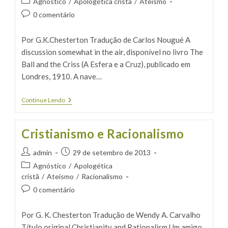
Categoria
Agnóstico
/
Apologética cristã
/
Ateísmo
post:
do
Comentários
0 comentário
post:
do
post:
Por G.K.Chesterton Tradução de Carlos Nougué A
discussion somewhat in the air, disponível no livro The
Ball and the Criss (A Esfera e a Cruz), publicado em
Londres, 1910. A nave…
Discussão
Continue Lendo
Um
Pouco
No
Cristianismo e Racionalismo
Ar
Autor
Post
admin
29 de setembro de 2013
do
publicado:
Categoria
Agnóstico
/
Apologética
post:
do
cristã
/
Ateísmo
/
Racionalismo
post:
Comentários
0 comentário
do
post:
Por G. K. Chesterton Tradução de Wendy A. Carvalho
Título original Christianity and Rationalism Um amigo,