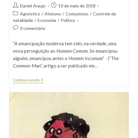
Autor
Post
Daniel Araujo
10 de maio de 2018
do
publicado:
Categoria
Agnóstico
/
Ateísmo
/
Comunismo
/
Controle de
post:
do
natalidade
/
Economia
/
Política
post:
Comentários
0 comentário
do
post:
“A emancipação moderna tem sido, na verdade, uma
nova perseguição ao Homem Comum. Se emancipou
alguém, emancipou antes o Homem Incomum” - (“The
Common Man”, artigo a ser publicado em…
Chesterton
Continue Lendo
E
O
Empoderamento
Do
Lunático