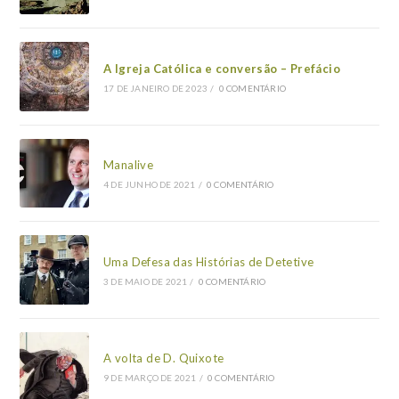
A Igreja Católica e conversão – Prefácio
17 DE JANEIRO DE 2023
/
0 COMENTÁRIO
Manalive
4 DE JUNHO DE 2021
/
0 COMENTÁRIO
Uma Defesa das Histórias de Detetive
3 DE MAIO DE 2021
/
0 COMENTÁRIO
A volta de D. Quixote
9 DE MARÇO DE 2021
/
0 COMENTÁRIO