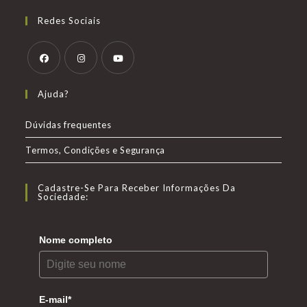
Redes Sociais
Abre
Abre
Abre
Ajuda?
em
em
em
uma
uma
uma
Dúvidas frequentes
nova
nova
nova
Termos, Condições e Segurança
aba
aba
aba
Cadastre-Se Para Receber Informações Da
Sociedade:
Nome completo
E-mail*