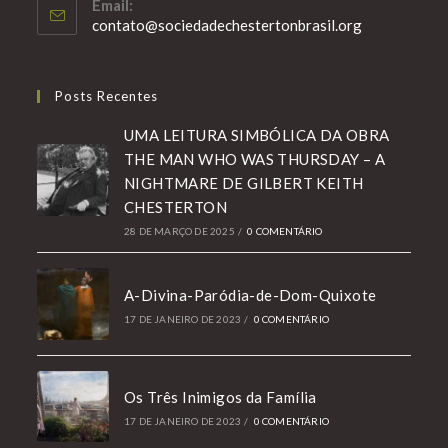
Email:
Abre
contato@sociedadechestertonbrasil.org
em
seu
aplicativo
Posts Recentes
UMA LEITURA SIMBÓLICA DA OBRA
THE MAN WHO WAS THURSDAY – A
NIGHTMARE DE GILBERT KEITH
CHESTERTON
28 DE MARÇO DE 2025
/
0 COMENTÁRIO
A-Divina-Paródia-de-Dom-Quixote
17 DE JANEIRO DE 2023
/
0 COMENTÁRIO
Os Três Inimigos da Família
17 DE JANEIRO DE 2023
/
0 COMENTÁRIO