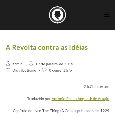
Ir
para
o
conteúdo
A Revolta contra as Idéias
Autor
Post
admin
19 de janeiro de 2014
do
publicado:
Categoria
Comentários
Distributismo
0 comentário
post:
do
do
post:
post:
G.k.Chesterton
Traduzido por
Antonio Emilio Angueth de Araujo
Capítulo do livro The Thing (A Coisa), publicado em 1929