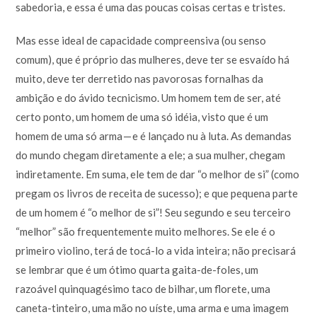
sabedoria, e essa é uma das poucas coisas certas e tristes.
Mas esse ideal de capacidade compreensiva (ou senso
comum), que é próprio das mulheres, deve ter se esvaído há
muito, deve ter derretido nas pavorosas fornalhas da
ambição e do ávido tecnicismo. Um homem tem de ser, até
certo ponto, um homem de uma só idéia, visto que é um
homem de uma só arma — e é lançado nu à luta. As demandas
do mundo chegam diretamente a ele; a sua mulher, chegam
indiretamente. Em suma, ele tem de dar “o melhor de si” (como
pregam os livros de receita de sucesso); e que pequena parte
de um homem é “o melhor de si”! Seu segundo e seu terceiro
“melhor” são frequentemente muito melhores. Se ele é o
primeiro violino, terá de tocá-lo a vida inteira; não precisará
se lembrar que é um ótimo quarta gaita-de-foles, um
razoável quinquagésimo taco de bilhar, um florete, uma
caneta-tinteiro, uma mão no uíste, uma arma e uma imagem