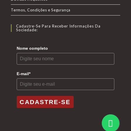
nova
nova
nova
Termos, Condições e Segurança
aba
aba
aba
Cadastre-Se Para Receber Informações Da
Sociedade:
Nome completo
E-mail*
CADASTRE-SE