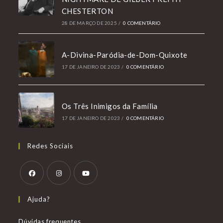
CHESTERTON
28 DE MARÇO DE 2025
/
0 COMENTÁRIO
A-Divina-Paródia-de-Dom-Quixote
17 DE JANEIRO DE 2023
/
0 COMENTÁRIO
Os Três Inimigos da Família
17 DE JANEIRO DE 2023
/
0 COMENTÁRIO
Redes Sociais
Abre
Abre
Abre
Ajuda?
em
em
em
uma
uma
uma
Dúvidas frequentes