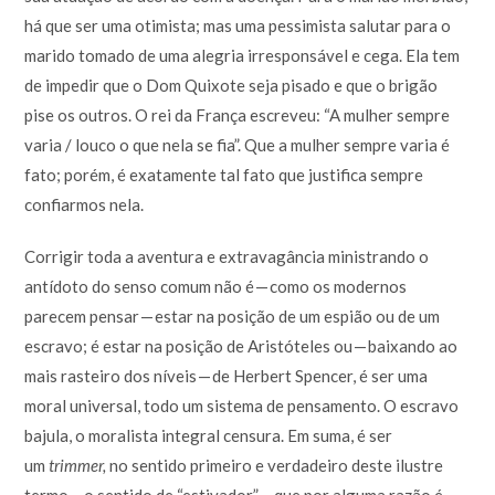
há que ser uma otimista; mas uma pessimista salutar para o
marido tomado de uma alegria irresponsável e cega. Ela tem
de impedir que o Dom Quixote seja pisado e que o brigão
pise os outros. O rei da França escreveu: “A mulher sempre
varia / louco o que nela se fia”. Que a mulher sempre varia é
fato; porém, é exatamente tal fato que justifica sempre
confiarmos nela.
Corrigir toda a aventura e extravagância ministrando o
antídoto do senso comum não é — como os modernos
parecem pensar — estar na posição de um espião ou de um
escravo; é estar na posição de Aristóteles ou — baixando ao
mais rasteiro dos níveis — de Herbert Spencer, é ser uma
moral universal, todo um sistema de pensamento. O escravo
bajula, o moralista integral censura. Em suma, é ser
um
trimmer,
no sentido primeiro e verdadeiro deste ilustre
termo — o sentido de “estivador” — que por alguma razão é