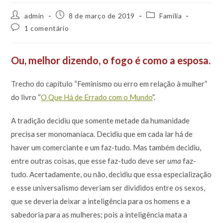
Autor
Post
Categoria
admin
8 de março de 2019
Família
do
publicado:
do
Comentários
1 comentário
post:
post:
do
post:
Ou, melhor dizendo, o fogo é como a esposa.
Trecho do capítulo “Feminismo ou erro em relação à mulher”
do livro “
O Que Há de Errado com o Mundo
”.
A tradição decidiu que somente metade da humanidade
precisa ser monomaníaca. Decidiu que em cada lar há de
haver um comerciante e um faz-tudo. Mas também decidiu,
entre outras coisas, que esse faz-tudo deve ser
uma
faz-
tudo. Acertadamente, ou não, decidiu que essa especialização
e esse universalismo deveriam ser divididos entre os sexos,
que se deveria deixar a inteligência para os homens e a
sabedoria para as mulheres; pois a inteligência mata a