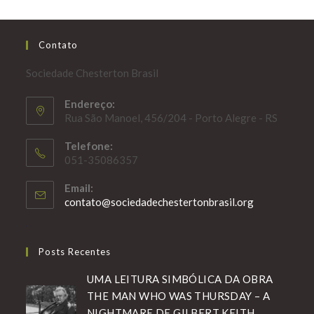
Contato
Sociedade Chesterton Brasil
Endereço:
Rua São Manoel, 456/204 - Porto Alegre - RS
Telefone:
051-35086357
Email:
Abre
contato@sociedadechestertonbrasil.org
em
seu
aplicativo
Posts Recentes
UMA LEITURA SIMBÓLICA DA OBRA
THE MAN WHO WAS THURSDAY – A
NIGHTMARE DE GILBERT KEITH