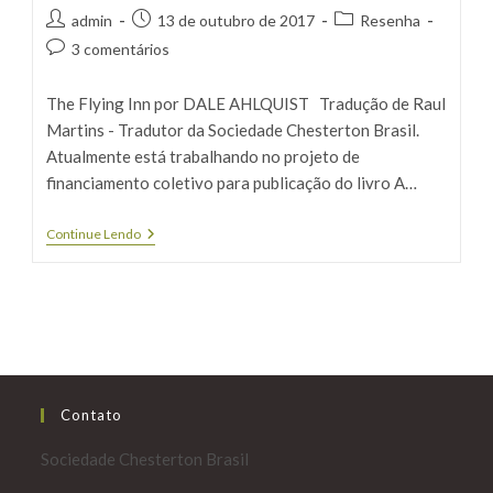
Autor
Post
Categoria
admin
13 de outubro de 2017
Resenha
do
publicado:
do
Comentários
3 comentários
post:
post:
do
post:
The Flying Inn por DALE AHLQUIST Tradução de Raul
Martins - Tradutor da Sociedade Chesterton Brasil.
Atualmente está trabalhando no projeto de
financiamento coletivo para publicação do livro A…
Resenha
Continue Lendo
Do
Livro
A
Taberna
Ambulante
Contato
Sociedade Chesterton Brasil