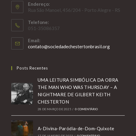
Endereço:
Rua São Manoel, 456/204 - Porto Alegre - RS
Telefone:
051-35086357
Email:
Abre
contato@sociedadechestertonbrasil.org
em
seu
aplicativo
Posts Recentes
UMA LEITURA SIMBÓLICA DA OBRA
THE MAN WHO WAS THURSDAY – A
NIGHTMARE DE GILBERT KEITH
CHESTERTON
28 DE MARÇO DE 2025
/
0 COMENTÁRIO
A-Divina-Paródia-de-Dom-Quixote
17 DE JANEIRO DE 2023
/
0 COMENTÁRIO