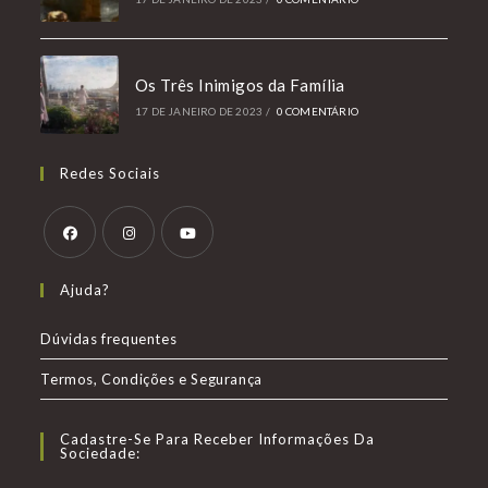
Os Três Inimigos da Família
17 DE JANEIRO DE 2023
/
0 COMENTÁRIO
Redes Sociais
Abre
Abre
Abre
Ajuda?
em
em
em
uma
uma
uma
Dúvidas frequentes
nova
nova
nova
Termos, Condições e Segurança
aba
aba
aba
Cadastre-Se Para Receber Informações Da
Sociedade: