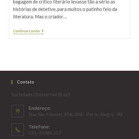
bagagem de crítico literário levasse tão a sério as
histórias de detetive, para muitos o patinho feio da
literatura. Mas o criador…
Por
Continue Lendo
Que
Você
Deve
Ler
Histórias
De
Detetive?
Chesterton
Explica
Contato
Sociedade Chesterton Brasil
Endereço:
Rua São Manoel, 456/204 - Porto Alegre - RS
Telefone:
051-35086357