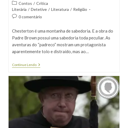
do
publicado:
Categoria
Contos
/
Crítica
post:
do
Literária
/
Detetive
/
Literatura
/
Religião
post:
Comentários
0 comentário
do
post:
Chesterton é uma montanha de sabedoria. E a obra do
Padre Brown possui uma sabedoria toda peculiar. As
aventuras do “padreco” mostram um protagonista
aparentemente tolo e distraído, mas ao…
As
Continue Lendo
Lições
Do
Padre
Brown