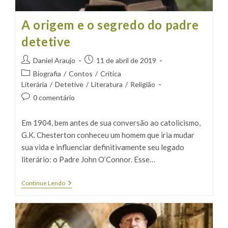
A origem e o segredo do padre
detetive
Autor
Post
Daniel Araujo
11 de abril de 2019
do
publicado:
Categoria
Biografia
/
Contos
/
Crítica
post:
do
Literária
/
Detetive
/
Literatura
/
Religião
post:
Comentários
0 comentário
do
post:
Em 1904, bem antes de sua conversão ao catolicismo,
G.K. Chesterton conheceu um homem que iria mudar
sua vida e influenciar definitivamente seu legado
literário: o Padre John O’Connor. Esse…
A
Continue Lendo
Origem
E
O
Segredo
Do