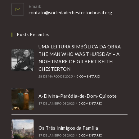
Email:
Abre
contato@sociedadechestertonbrasil.org
em
seu
aplicativo
Posts Recentes
UMA LEITURA SIMBÓLICA DA OBRA
THE MAN WHO WAS THURSDAY – A
NIGHTMARE DE GILBERT KEITH
CHESTERTON
28 DE MARÇO DE 2025
/
0 COMENTÁRIO
A-Divina-Paródia-de-Dom-Quixote
17 DE JANEIRO DE 2023
/
0 COMENTÁRIO
Os Três Inimigos da Família
17 DE JANEIRO DE 2023
/
0 COMENTÁRIO