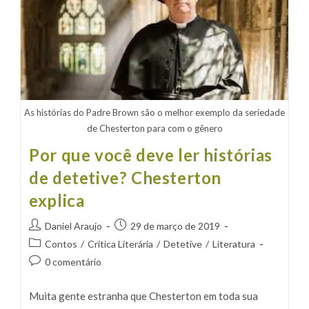
Padre
Detetive
As histórias do Padre Brown são o melhor exemplo da seriedade
de Chesterton para com o gênero
Por que você deve ler histórias
de detetive? Chesterton
explica
Autor
Post
Daniel Araujo
29 de março de 2019
do
publicado:
Categoria
Contos
/
Crítica Literária
/
Detetive
/
Literatura
post:
do
Comentários
0 comentário
post:
do
post:
Muita gente estranha que Chesterton em toda sua