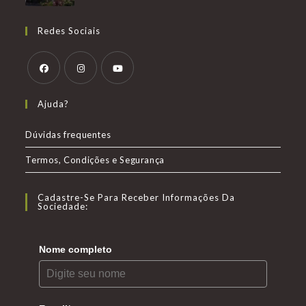
Redes Sociais
Abre
Abre
Abre
Ajuda?
em
em
em
uma
uma
uma
Dúvidas frequentes
nova
nova
nova
Termos, Condições e Segurança
aba
aba
aba
Cadastre-Se Para Receber Informações Da
Sociedade:
Nome completo