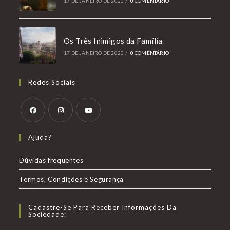
17 DE JANEIRO DE 2023
/
0 COMENTÁRIO
Os Três Inimigos da Família
17 DE JANEIRO DE 2023
/
0 COMENTÁRIO
Redes Sociais
Abre
Abre
Abre
Ajuda?
em
em
em
uma
uma
uma
Dúvidas frequentes
nova
nova
nova
Termos, Condições e Segurança
aba
aba
aba
Cadastre-Se Para Receber Informações Da
Sociedade: