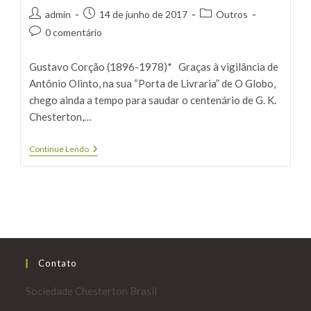
Autor
Post
Categoria
admin
14 de junho de 2017
Outros
do
publicado:
do
Comentários
0 comentário
post:
post:
do
post:
Gustavo Corção (1896-1978)* Graças à vigilância de
Antônio Olinto, na sua “Porta de Livraria” de O Globo,
chego ainda a tempo para saudar o centenário de G. K.
Chesterton,…
G.
Continue Lendo
K.
Chesterton
Por
Gustavo
Corção
Contato
Sociedade Chesterton Brasil