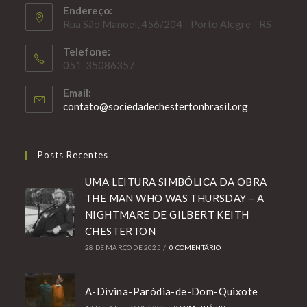
Endereço:
Rua São Manoel, 456/204 - Porto Alegre - RS
Telefone:
051-35086357
Email:
Abre
contato@sociedadechestertonbrasil.org
em
seu
aplicativo
Posts Recentes
UMA LEITURA SIMBÓLICA DA OBRA
THE MAN WHO WAS THURSDAY – A
NIGHTMARE DE GILBERT KEITH
CHESTERTON
28 DE MARÇO DE 2025
/
0 COMENTÁRIO
A-Divina-Paródia-de-Dom-Quixote