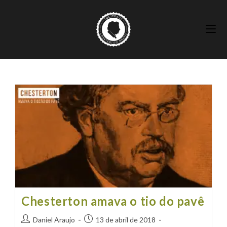
Ir
para
o
conteúdo
Chesterton amava o tio do pavê
Autor
Post
Daniel Araujo
13 de abril de 2018