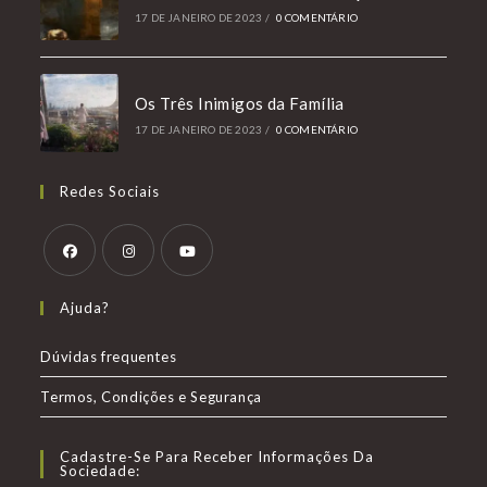
17 DE JANEIRO DE 2023
/
0 COMENTÁRIO
Os Três Inimigos da Família
17 DE JANEIRO DE 2023
/
0 COMENTÁRIO
Redes Sociais
Abre
Abre
Abre
Ajuda?
em
em
em
uma
uma
uma
Dúvidas frequentes
nova
nova
nova
Termos, Condições e Segurança
aba
aba
aba
Cadastre-Se Para Receber Informações Da
Sociedade: