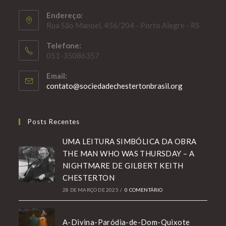
Endereço:
Rua São Manoel, 456/204 - Porto Alegre - RS
Telefone:
051-35086357
Email:
Abre
contato@sociedadechestertonbrasil.org
em
seu
aplicativo
Posts Recentes
UMA LEITURA SIMBÓLICA DA OBRA
THE MAN WHO WAS THURSDAY – A
NIGHTMARE DE GILBERT KEITH
CHESTERTON
28 DE MARÇO DE 2025
/
0 COMENTÁRIO
A-Divina-Paródia-de-Dom-Quixote