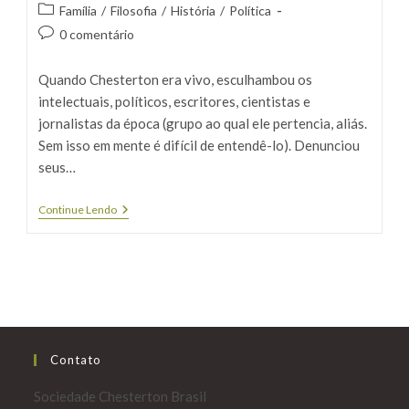
do
publicado:
Categoria
Família
/
Filosofia
/
História
/
Política
post:
do
Comentários
0 comentário
post:
do
post:
Quando Chesterton era vivo, esculhambou os
intelectuais, políticos, escritores, cientistas e
jornalistas da época (grupo ao qual ele pertencia, aliás.
Sem isso em mente é difícil de entendê-lo). Denunciou
seus…
Chesterton
Continue Lendo
Amava
O
Tio
Do
Pavê
Contato
Sociedade Chesterton Brasil