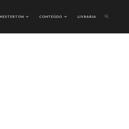
ALTERNAR
 CHESTERTON
CONTEÚDO
LIVRARIA
PESQUISA
DO
SITE