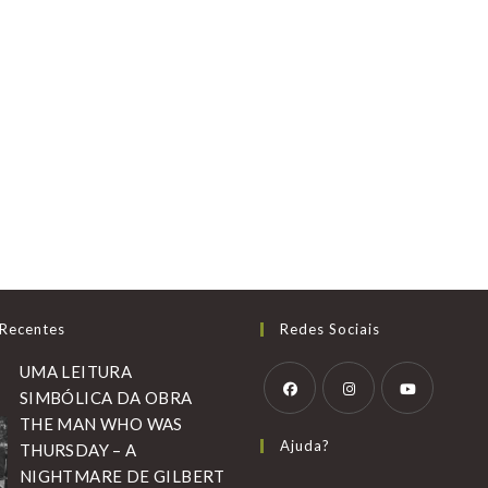
 Recentes
Redes Sociais
UMA LEITURA
SIMBÓLICA DA OBRA
THE MAN WHO WAS
Abre
Abre
Abre
Ajuda?
THURSDAY – A
em
em
em
NIGHTMARE DE GILBERT
uma
uma
uma