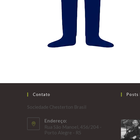
Contato
Posts
Sociedade Chesterton Brasil
Endereço:
Rua São Manoel, 456/204 -
Porto Alegre - RS