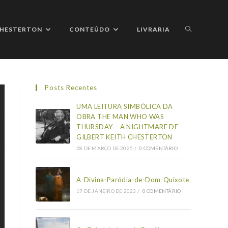
ALTERNAR
 CHESTERTON
CONTEÚDO
LIVRARIA
Posts Recentes
PESQUISA
UMA LEITURA SIMBÓLICA DA
OBRA THE MAN WHO WAS
THURSDAY – A NIGHTMARE DE
GILBERT KEITH CHESTERTON
DO
28 DE MARÇO DE 2025
/
0 COMENTÁRIO
A-Divina-Paródia-de-Dom-Quixote
17 DE JANEIRO DE 2023
/
0 COMENTÁRIO
SITE