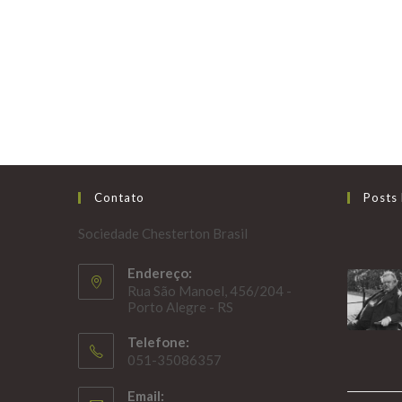
Contato
Posts
Sociedade Chesterton Brasil
Endereço:
Rua São Manoel, 456/204 -
Porto Alegre - RS
Telefone:
051-35086357
Email: