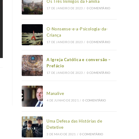
Os Três Inimigos da Família
17 DE JANEIRO DE 2023
/
0 COMENTÁRIO
O-Nonsense-e-a-Psicologia-da-
Criança
17 DE JANEIRO DE 2023
/
0 COMENTÁRIO
A Igreja Católica e conversão –
Prefácio
17 DE JANEIRO DE 2023
/
0 COMENTÁRIO
Manalive
4 DE JUNHO DE 2021
/
0 COMENTÁRIO
Uma Defesa das Histórias de
Detetive
3 DE MAIO DE 2021
/
0 COMENTÁRIO