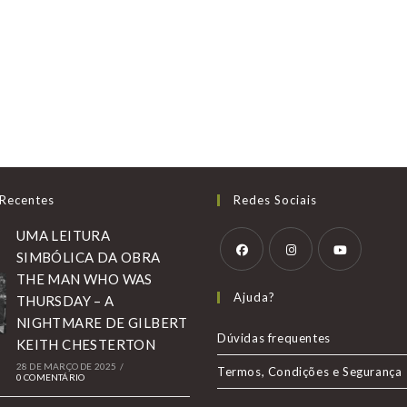
 Recentes
Redes Sociais
UMA LEITURA
SIMBÓLICA DA OBRA
THE MAN WHO WAS
Abre
Abre
Abre
Ajuda?
THURSDAY – A
em
em
em
NIGHTMARE DE GILBERT
uma
uma
uma
Dúvidas frequentes
KEITH CHESTERTON
nova
nova
nova
28 DE MARÇO DE 2025
/
Termos, Condições e Segurança
aba
aba
aba
0 COMENTÁRIO