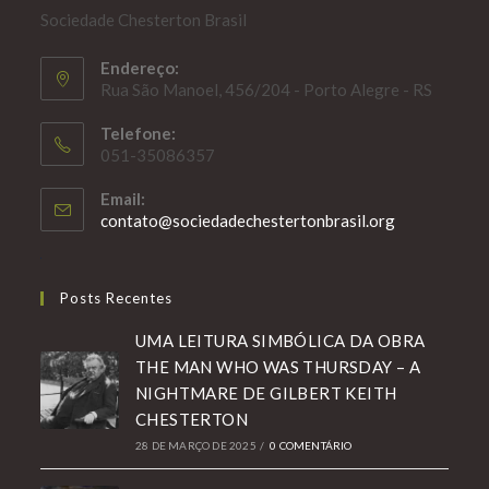
Sociedade Chesterton Brasil
Endereço:
Rua São Manoel, 456/204 - Porto Alegre - RS
Telefone:
051-35086357
Email:
Abre
contato@sociedadechestertonbrasil.org
em
seu
aplicativo
Posts Recentes
UMA LEITURA SIMBÓLICA DA OBRA
THE MAN WHO WAS THURSDAY – A
NIGHTMARE DE GILBERT KEITH
CHESTERTON
28 DE MARÇO DE 2025
/
0 COMENTÁRIO