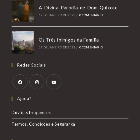
A-Divina-Paródia-de-Dom-Quixote
17 DE JANEIRO DE 2023
/
0 COMENTÁRIO
Os Três Inimigos da Família
17 DE JANEIRO DE 2023
/
0 COMENTÁRIO
Redes Sociais
Abre
Abre
Abre
Ajuda?
em
em
em
uma
uma
uma
Dúvidas frequentes
nova
nova
nova
Termos, Condições e Segurança
aba
aba
aba