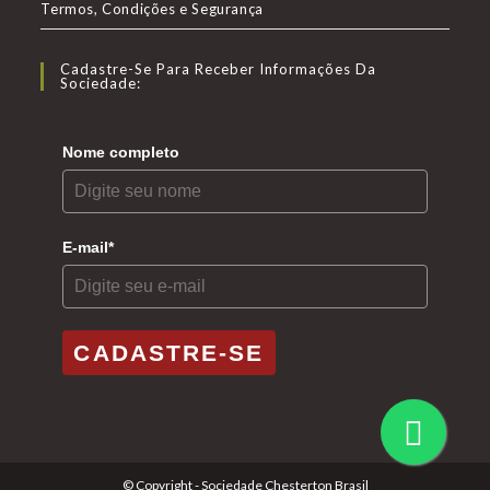
Termos, Condições e Segurança
aba
aba
aba
Cadastre-Se Para Receber Informações Da
Sociedade:
Nome completo
E-mail*
CADASTRE-SE
© Copyright - Sociedade Chesterton Brasil