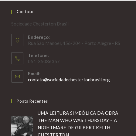
Contato
Sociedade Chesterton Brasil
Endereço:
Rua São Manoel, 456/204 - Porto Alegre - RS
Telefone:
051-35086357
Email:
Abre
contato@sociedadechestertonbrasil.org
em
seu
aplicativo
Posts Recentes
UMA LEITURA SIMBÓLICA DA OBRA
THE MAN WHO WAS THURSDAY – A
NIGHTMARE DE GILBERT KEITH
CHESTERTON