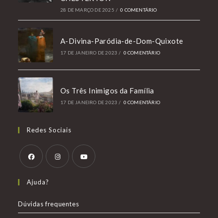
28 DE MARÇO DE 2025
/
0 COMENTÁRIO
A-Divina-Paródia-de-Dom-Quixote
17 DE JANEIRO DE 2023
/
0 COMENTÁRIO
Os Três Inimigos da Família
17 DE JANEIRO DE 2023
/
0 COMENTÁRIO
Redes Sociais
Abre
Abre
Abre
Ajuda?
em
em
em
uma
uma
uma
Dúvidas frequentes
nova
nova
nova