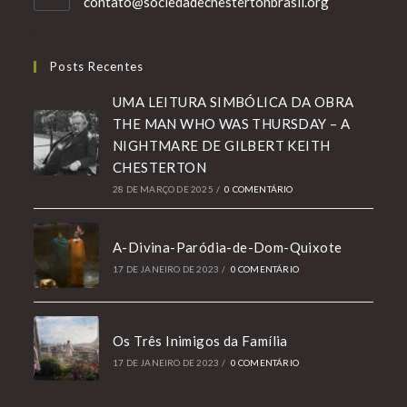
Abre
contato@sociedadechestertonbrasil.org
em
seu
aplicativo
Posts Recentes
UMA LEITURA SIMBÓLICA DA OBRA
THE MAN WHO WAS THURSDAY – A
NIGHTMARE DE GILBERT KEITH
CHESTERTON
28 DE MARÇO DE 2025
/
0 COMENTÁRIO
A-Divina-Paródia-de-Dom-Quixote
17 DE JANEIRO DE 2023
/
0 COMENTÁRIO
Os Três Inimigos da Família
17 DE JANEIRO DE 2023
/
0 COMENTÁRIO