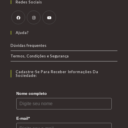
Redes Sociais
Abre
Abre
Abre
Ajuda?
em
em
em
uma
uma
uma
Dúvidas frequentes
nova
nova
nova
Termos, Condições e Segurança
aba
aba
aba
Cadastre-Se Para Receber Informações Da
Sociedade:
Nome completo
E-mail*