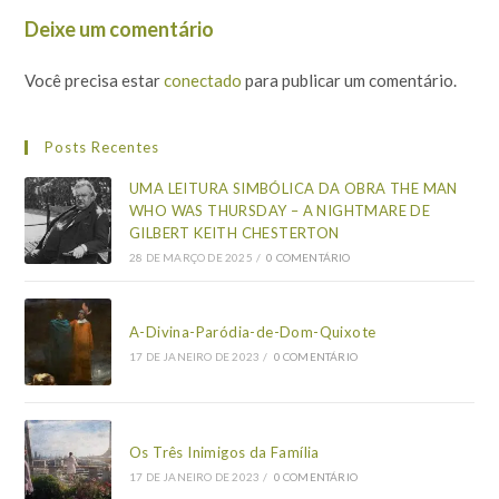
Deixe um comentário
Você precisa estar
conectado
para publicar um comentário.
Posts Recentes
UMA LEITURA SIMBÓLICA DA OBRA THE MAN
WHO WAS THURSDAY – A NIGHTMARE DE
GILBERT KEITH CHESTERTON
28 DE MARÇO DE 2025
/
0 COMENTÁRIO
A-Divina-Paródia-de-Dom-Quixote
17 DE JANEIRO DE 2023
/
0 COMENTÁRIO
Os Três Inimigos da Família
17 DE JANEIRO DE 2023
/
0 COMENTÁRIO