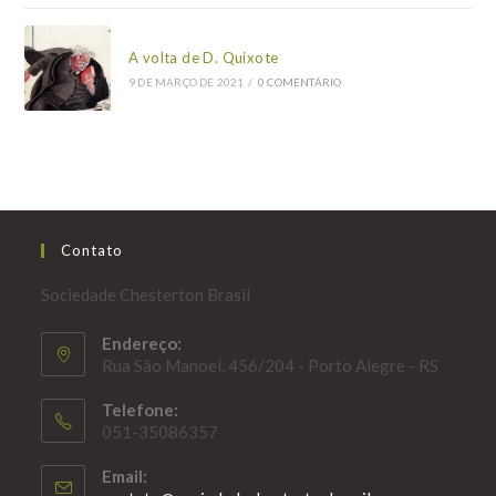
A volta de D. Quixote
9 DE MARÇO DE 2021
/
0 COMENTÁRIO
Contato
Sociedade Chesterton Brasil
Endereço:
Rua São Manoel, 456/204 - Porto Alegre - RS
Telefone:
051-35086357
Email: